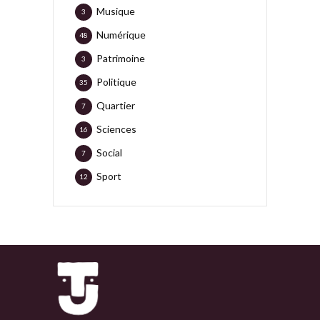
Musique
3
Numérique
48
Patrimoine
3
Politique
35
Quartier
7
Sciences
16
Social
7
Sport
12