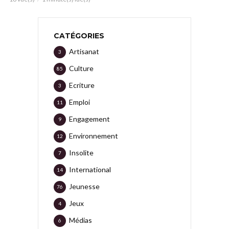
CATÉGORIES
Artisanat
3
Culture
85
Ecriture
3
Emploi
11
Engagement
9
Environnement
12
Insolite
7
International
14
Jeunesse
76
Jeux
4
Médias
6