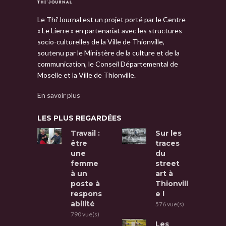
Le Thi'Journal est un projet porté par le Centre
« Le Lierre » en partenariat avec les structures
socio-culturelles de la Ville de Thionville,
soutenu par le Ministère de la culture et de la
communication, le Conseil Départemental de
Moselle et la Ville de Thionville.
En savoir plus
LES PLUS REGARDÉES
Travail :
Sur les
être
traces
une
du
femme
street
à un
art à
poste à
Thionvill
respons
e !
abilité
576 vue(s)
790 vue(s)
Les