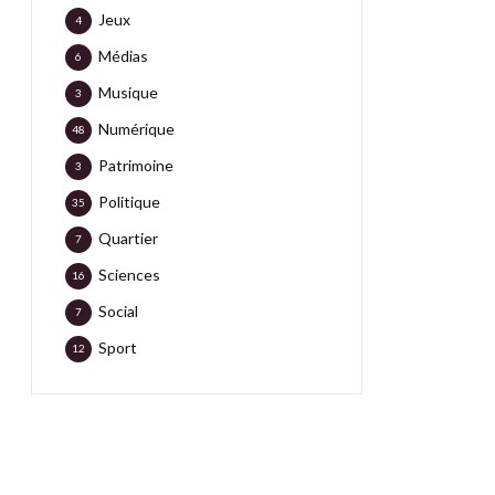
Jeux
4
Médias
6
Musique
3
Numérique
48
Patrimoine
3
Politique
35
Quartier
7
Sciences
16
Social
7
Sport
12