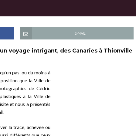
E-MAIL
 voyage intrigant, des Canaries à Thionville
a qu’un pas, ou du moins à
position que la Ville de
photographies de Cédric
plastiques à la Ville de
site et nous a présentés
il.
rver la trace, achevée ou
ussi différents que ceux