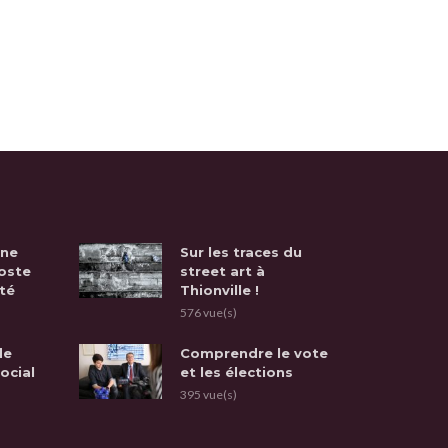
une
Sur les traces du
oste
street art à
té
Thionville !
576 vue(s)
de
Comprendre le vote
social
et les élections
395 vue(s)