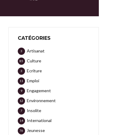
CATÉGORIES
Artisanat
3
Culture
85
Ecriture
3
Emploi
11
Engagement
9
Environnement
12
Insolite
7
International
14
Jeunesse
76