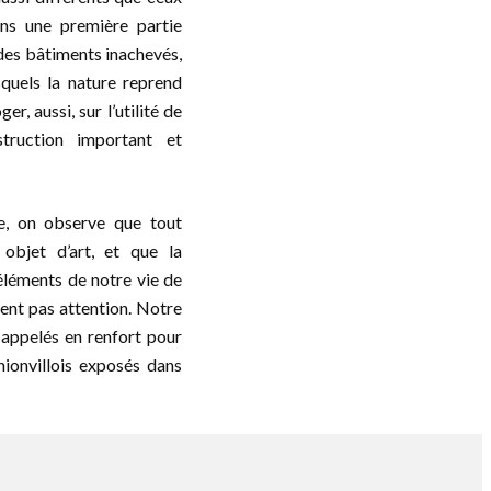
ans une première partie
 des bâtiments inachevés,
squels la nature reprend
er, aussi, sur l’utilité de
struction important et
e, on observe que tout
objet d’art, et que la
éléments de notre vie de
ment pas attention. Notre
é appelés en renfort pour
thionvillois exposés dans