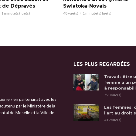
t de Dépravés
Swiatoka-Novais
1 minute(s) lue(s)
48 vue(s)
1 minute(s) lue(s)
LES PLUS REGARDÉES
Travail : être 
femme à un p
à responsabili
790 vue(s)
Lierre » en partenariat avec les
 soutenu par le Ministère de la
Les femmes, 
tal de Moselle et la Ville de
l’art au droit 
419 vue(s)