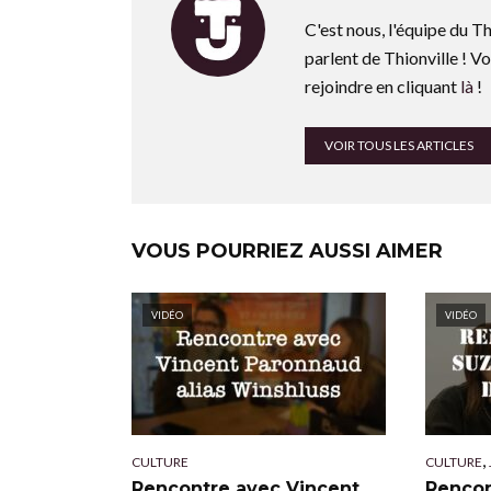
C'est nous, l'équipe du Th
parlent de Thionville ! Vo
rejoindre en cliquant
là
!
VOIR TOUS LES ARTICLES
VOUS POURRIEZ AUSSI AIMER
VIDÉO
VIDÉO
,
CULTURE
CULTURE
Rencontre avec Vincent
Rencon