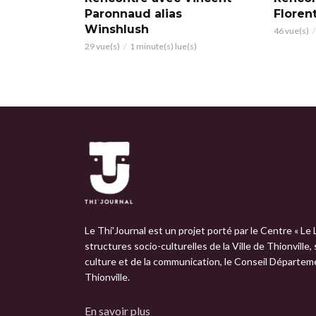
Paronnaud alias
Floren
Winshlush
46 vue(s)
29 vue(s)
1 minute(s) lue(s)
Le Thi'Journal est un projet porté par le Centre « Le 
structures socio-culturelles de la Ville de Thionville,
culture et de la communication, le Conseil Départemen
Thionville.
En savoir plus