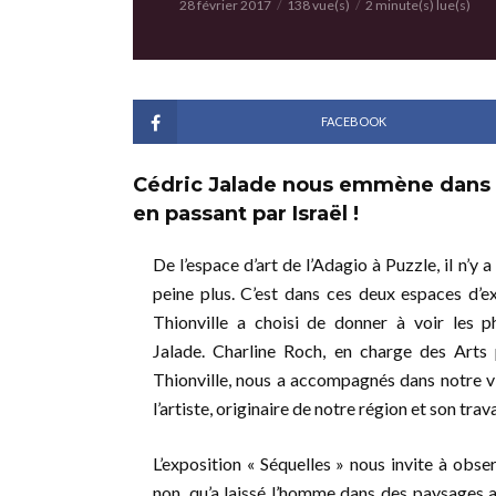
28 février 2017
138 vue(s)
2 minute(s) lue(s)
FACEBOOK
Cédric Jalade nous emmène dans un
en passant par Israël !
De l’espace d’art de l’Adagio à Puzzle, il n’y 
peine plus. C’est dans ces deux espaces d’ex
Thionville a choisi de donner à voir les 
Jalade. Charline Roch, en charge des Arts 
Thionville, nous a accompagnés dans notre vi
l’artiste, originaire de notre région et son trava
L’exposition « Séquelles » nous invite à obse
non, qu’a laissé l’homme dans des paysages a