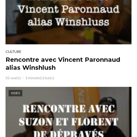
CULTURE
Rencontre avec Vincent Paronnaud
alias Winshlush
32 vue(s)
1 minute(s) lue(s)
VIDÉO