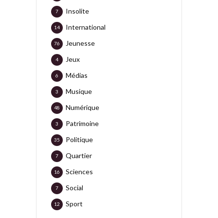
Insolite
7
International
14
Jeunesse
76
Jeux
4
Médias
6
Musique
3
Numérique
48
Patrimoine
3
Politique
35
Quartier
7
Sciences
16
Social
7
Sport
12