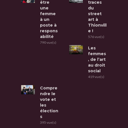
être
traces
une
du
femme
street
à un
art à
poste à
Thionvill
respons
e !
abilité
576 vue(s)
790 vue(s)
Les
femmes
, de l’art
au droit
social
419 vue(s)
Compre
ndre le
vote et
les
élection
s
395 vue(s)