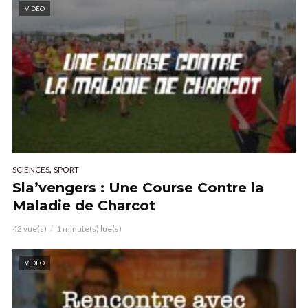
VIDÉO
,
SCIENCES
SPORT
Sla’vengers : Une Course Contre la
Maladie de Charcot
42 vue(s)
1 minute(s) lue(s)
VIDÉO