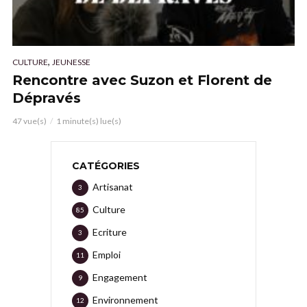
,
CULTURE
JEUNESSE
Rencontre avec Suzon et Florent de
Dépravés
47 vue(s)
1 minute(s) lue(s)
CATÉGORIES
Artisanat
3
Culture
85
Ecriture
3
Emploi
11
Engagement
9
Environnement
12