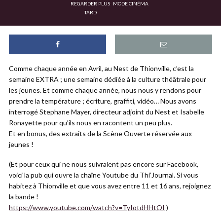
REGARDER PLUS
MODE CINÉMA
TARD
Comme chaque année en Avril, au Nest de Thionville, c’est la
semaine EXTRA ; une semaine dédiée à la culture théâtrale pour
les jeunes. Et comme chaque année, nous nous y rendons pour
prendre la température ; écriture, graffiti, vidéo… Nous avons
interrogé Stephane Mayer, directeur adjoint du Nest et Isabelle
Ronayette pour qu’ils nous en racontent un peu plus.
Et en bonus, des extraits de la Scène Ouverte réservée aux
jeunes !
(Et pour ceux qui ne nous suivraient pas encore sur Facebook,
voici la pub qui ouvre la chaîne Youtube du Thi’Journal. Si vous
habitez à Thionville et que vous avez entre 11 et 16 ans, rejoignez
la bande !
https://www.youtube.com/watch?v=TyIotdHHtOI
)