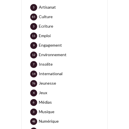
Artisanat
3
Culture
85
Ecriture
3
Emploi
11
Engagement
9
Environnement
12
Insolite
7
International
14
Jeunesse
76
Jeux
4
Médias
6
Musique
3
Numérique
48