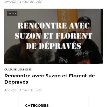
30 vue(s)
1 minute(s) lue(s)
VIDÉO
,
CULTURE
JEUNESSE
Rencontre avec Suzon et Florent de
Dépravés
47 vue(s)
1 minute(s) lue(s)
CATÉGORIES