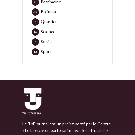
Patrimoine
3
Politique
35
Quartier
7
Sciences
16
Social
7
Sport
12
Le Thi'Journal est un projet porté par le Centre
« Le Lierre » en partenariat avec les structures