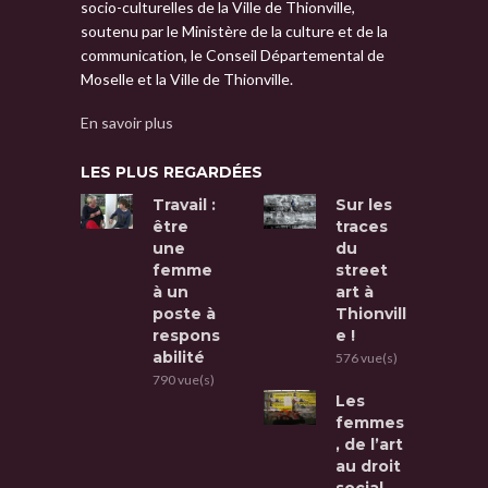
socio-culturelles de la Ville de Thionville,
soutenu par le Ministère de la culture et de la
communication, le Conseil Départemental de
Moselle et la Ville de Thionville.
En savoir plus
LES PLUS REGARDÉES
Travail :
Sur les
être
traces
une
du
femme
street
à un
art à
poste à
Thionvill
respons
e !
abilité
576 vue(s)
790 vue(s)
Les
femmes
, de l’art
au droit
social