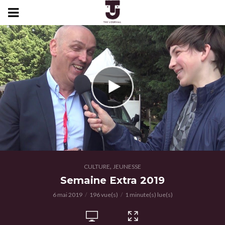
,
CULTURE
JEUNESSE
Semaine Extra 2019
6 mai 2019
196 vue(s)
1 minute(s) lue(s)