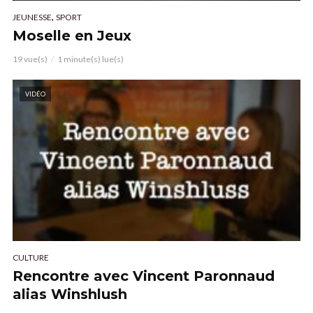
,
JEUNESSE
SPORT
Moselle en Jeux
19 vue(s)
1 minute(s) lue(s)
VIDÉO
CULTURE
Rencontre avec Vincent Paronnaud
alias Winshlush