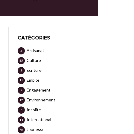
CATÉGORIES
Artisanat
3
Culture
85
Ecriture
3
Emploi
11
Engagement
9
Environnement
12
Insolite
7
International
14
Jeunesse
76