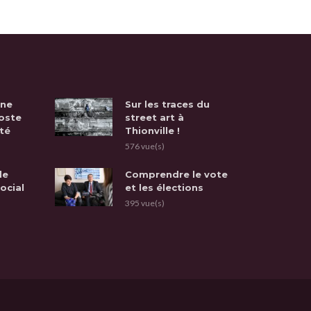
une
Sur les traces du
oste
street art à
té
Thionville !
576 vue(s)
de
Comprendre le vote
social
et les élections
395 vue(s)