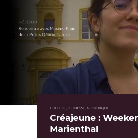
PRÉCÉDENT
Rencontre avec Maxime Klein
des « Petits Débrouillards »
,
,
CULTURE
JEUNESSE
NUMÉRIQUE
Créajeune : Weeken
Marienthal