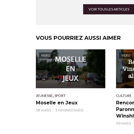
VOIR TOUS LES ARTICLES
VOUS POURRIEZ AUSSI AIMER
VIDÉO
VIDÉO
,
JEUNESSE
SPORT
CULTURE
Moselle en Jeux
Rencon
Paronn
18 vue(s)
1 minute(s) lue(s)
Winsh
30 vue(s)