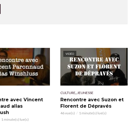
VIDÉO
,
CULTURE
JEUNESSE
tre avec Vincent
Rencontre avec Suzon et
aud alias
Florent de Dépravés
lush
46 vue(s)
1 minute(s) lue(s)
1 minute(s) lue(s)