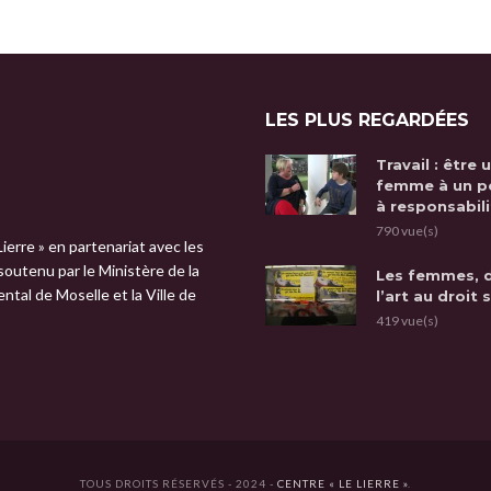
LES PLUS REGARDÉES
Travail : être 
femme à un p
à responsabili
790 vue(s)
Lierre » en partenariat avec les
 soutenu par le Ministère de la
Les femmes, 
tal de Moselle et la Ville de
l’art au droit 
419 vue(s)
TOUS DROITS RÉSERVÉS - 2024 -
CENTRE « LE LIERRE »
.