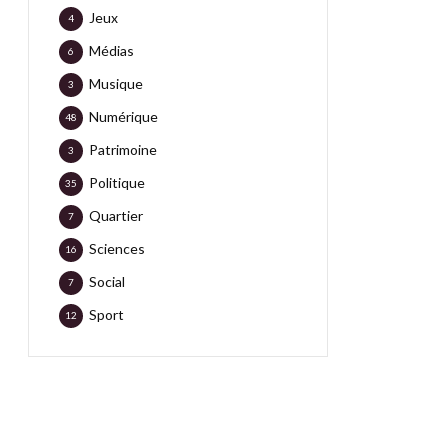
Jeux
4
Médias
6
Musique
3
Numérique
48
Patrimoine
3
Politique
35
Quartier
7
Sciences
16
Social
7
Sport
12