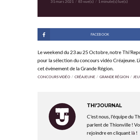
31 mars 2021
85 vue(s)
1 minute(s) lue(s)
FACEBOOK
Le weekend du 23 au 25 Octobre, notre Thi’Repo
pour la sélection du concours vidéo Créajeune. L’
cet évènement de la Grande Région.
CONCOURS VIDÉO
CRÉAJEUNE
GRANDE RÉGION
JEU
THI'JOURNAL
C'est nous, l'équipe du Th
parlent de Thionville ! Vo
rejoindre en cliquant
là
!