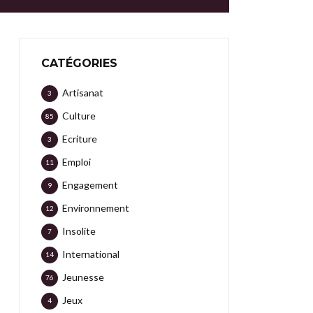
CATÉGORIES
Artisanat
3
Culture
85
Ecriture
3
Emploi
11
Engagement
9
Environnement
12
Insolite
7
International
14
Jeunesse
76
Jeux
4