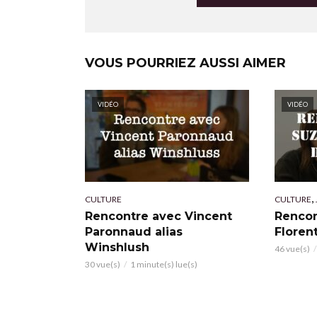
VOUS POURRIEZ AUSSI AIMER
VIDÉO
VIDÉO
,
CULTURE
CULTURE
Rencontre avec Vincent
Rencon
Paronnaud alias
Floren
Winshlush
46 vue(s)
30 vue(s)
1 minute(s) lue(s)