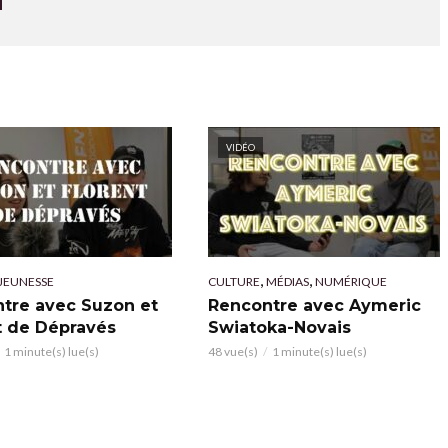
VIDÉO
,
,
JEUNESSE
CULTURE
MÉDIAS
NUMÉRIQUE
tre avec Suzon et
Rencontre avec Aymeric
t de Dépravés
Swiatoka-Novais
1 minute(s) lue(s)
48 vue(s)
1 minute(s) lue(s)