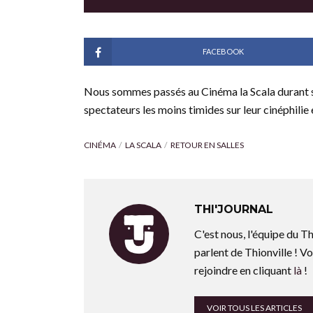
FACEBOOK
Nous sommes passés au Cinéma la Scala durant s
spectateurs les moins timides sur leur cinéphilie
CINÉMA
LA SCALA
RETOUR EN SALLES
THI'JOURNAL
C'est nous, l'équipe du Th
parlent de Thionville ! Vo
rejoindre en cliquant
là
!
VOIR TOUS LES ARTICLES