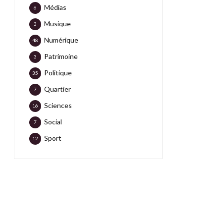
Médias
6
Musique
3
Numérique
48
Patrimoine
3
Politique
35
Quartier
7
Sciences
16
Social
7
Sport
12