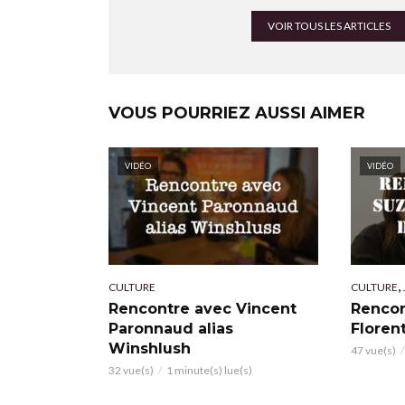
VOIR TOUS LES ARTICLES
VOUS POURRIEZ AUSSI AIMER
VIDÉO
VIDÉO
,
CULTURE
CULTURE
Rencontre avec Vincent
Rencon
Paronnaud alias
Floren
Winshlush
47 vue(s)
32 vue(s)
1 minute(s) lue(s)