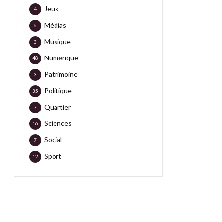
Jeux
4
Médias
6
Musique
3
Numérique
48
Patrimoine
3
Politique
35
Quartier
7
Sciences
16
Social
7
Sport
12