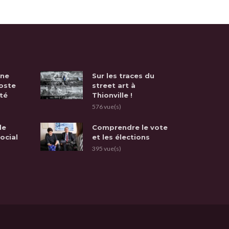
une
Sur les traces du
oste
street art à
té
Thionville !
576 vue(s)
de
Comprendre le vote
social
et les élections
395 vue(s)