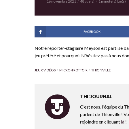
16 novembre 2021
48 vue(s)
1 minute(s) lue(s)
FACEBOOK
Notre reporter-stagiaire Meyson est parti se bal
jeu préféré et pourquoi. N’hésitez pas à nous do
JEUX VIDÉOS
MICRO-TROTTOIR
THIONVILLE
THI'JOURNAL
C'est nous, l'équipe du Th
parlent de Thionville ! Vo
rejoindre en cliquant
là
!