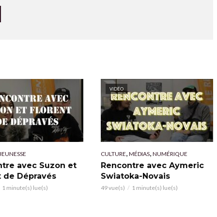
VIDÉO
,
,
JEUNESSE
CULTURE
MÉDIAS
NUMÉRIQUE
tre avec Suzon et
Rencontre avec Aymeric
t de Dépravés
Swiatoka-Novais
1 minute(s) lue(s)
49 vue(s)
1 minute(s) lue(s)