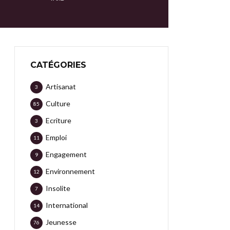
CATÉGORIES
Artisanat
3
Culture
85
Ecriture
3
Emploi
11
Engagement
9
Environnement
12
Insolite
7
International
14
Jeunesse
76