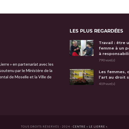
LES PLUS REGARDÉES
Travail : être 
femme à un p
à responsabili
790 vue(s)
Lierre » en partenariat avec les
 soutenu par le Ministère de la
Les femmes, 
tal de Moselle et la Ville de
l’art au droit 
419 vue(s)
TOUS DROITS RÉSERVÉS - 2024 -
CENTRE « LE LIERRE »
.