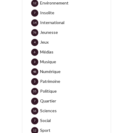
Environnement
12
Insolite
7
International
14
Jeunesse
76
Jeux
4
Médias
6
Musique
3
Numérique
48
Patrimoine
3
Politique
35
Quartier
7
Sciences
16
Social
7
Sport
12