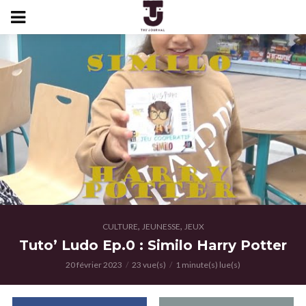
,
,
CULTURE
JEUNESSE
JEUX
Tuto’ Ludo Ep.0 : Similo Harry Potter
20 février 2023
23 vue(s)
1 minute(s) lue(s)