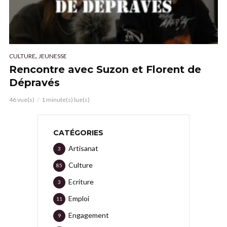
,
CULTURE
JEUNESSE
Rencontre avec Suzon et Florent de
Dépravés
46 vue(s)
1 minute(s) lue(s)
CATÉGORIES
Artisanat
3
Culture
85
Ecriture
3
Emploi
11
Engagement
9