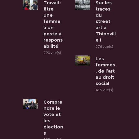
Travail :
Sur les
être
traces
une
du
femme
street
à un
art à
poste à
Thionvill
respons
e !
abilité
576 vue(s)
790 vue(s)
Les
femmes
, de l’art
au droit
social
419 vue(s)
Compre
ndre le
vote et
les
élection
s