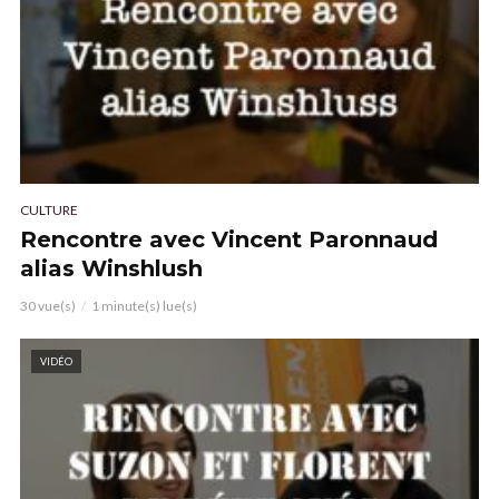
CULTURE
Rencontre avec Vincent Paronnaud
alias Winshlush
30 vue(s)
1 minute(s) lue(s)
VIDÉO