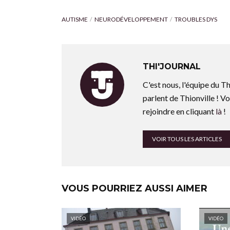
AUTISME
NEURODÉVELOPPEMENT
TROUBLES DYS
THI'JOURNAL
C'est nous, l'équipe du Th
parlent de Thionville ! Vo
rejoindre en cliquant
là
!
VOIR TOUS LES ARTICLES
VOUS POURRIEZ AUSSI AIMER
VIDÉO
VIDÉO