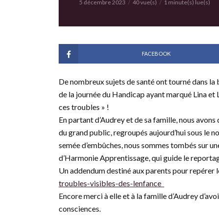
5 décembre 2023
40 vue(s)
1 minute(s) lue(s)
FACEBOOK
De nombreux sujets de santé ont tourné dans la ba
de la journée du Handicap ayant marqué Lina et Lu
ces troubles » !
En partant d’Audrey et de sa famille, nous avon
du grand public, regroupés aujourd’hui sous le 
semée d’embûches, nous sommes tombés sur une ex
d’Harmonie Apprentissage, qui guide le reporta
Un addendum destiné aux parents pour repérer le
troubles-visibles-des-lenfance
Encore merci à elle et à la famille d’Audrey d’avoi
consciences.