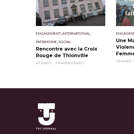
,
,
ENGAGEMENT
INTERNATIONAL
ENGAGEM
Une Ma
,
PATRIMOINE
SOCIAL
Violen
Rencontre avec la Croix
Femm
Rouge de Thionville
16 vue(s)
25 vue(s)
1 minute(s) lue(s)