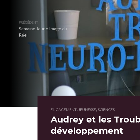
PRÉCÉDENT
Semaine Jeune Image du
Réel
,
,
ENGAGEMENT
JEUNESSE
SCIENCES
Audrey et les Trou
développement