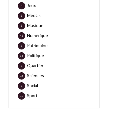
Jeux
4
Médias
6
Musique
3
Numérique
48
Patrimoine
3
Politique
35
Quartier
7
Sciences
16
Social
7
Sport
12