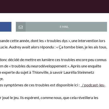
E-MAIL
nde cette année, dont les « troubles dys », une intervention lors
cie. Audrey avait alors répondu : « Ça tombe bien, je les ais tous,
s donc décidé de mettre en lumière ces troubles encore peu connus
nom de « troubles du neurodéveloppement ». Après une enquête
perte du sujet à Thionville, à savoir Laurélia Steinmetz
ge.
s symptômes de ces troubles est disponible ici :
/ podcast-les-
r joué le jeu. Ils espèrent, comme nous, que cela réveillera les