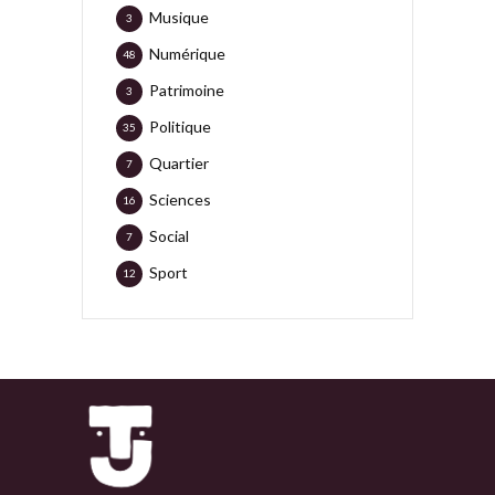
Musique
3
Numérique
48
Patrimoine
3
Politique
35
Quartier
7
Sciences
16
Social
7
Sport
12