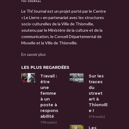
Le Thi'Journal est un projet porté par le Centre
« Le Lierre » en partenariat avec les structures
socio-culturelles de la Ville de Thionville,
soutenu par le Ministère de la culture et de la
communication, le Conseil Départemental de
Moselle et la Ville de Thionville.
En savoir plus
LES PLUS REGARDÉES
Travail :
Sur les
être
traces
une
du
femme
street
à un
art à
poste à
Thionvill
respons
e !
abilité
576 vue(s)
790 vue(s)
Les