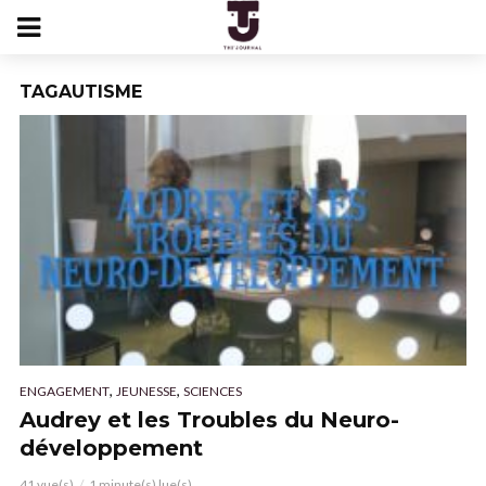
TAGAUTISME
,
,
ENGAGEMENT
JEUNESSE
SCIENCES
Audrey et les Troubles du Neuro-
développement
41 vue(s)
1 minute(s) lue(s)