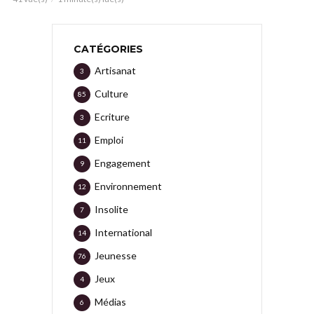
CATÉGORIES
Artisanat
3
Culture
85
Ecriture
3
Emploi
11
Engagement
9
Environnement
12
Insolite
7
International
14
Jeunesse
76
Jeux
4
Médias
6