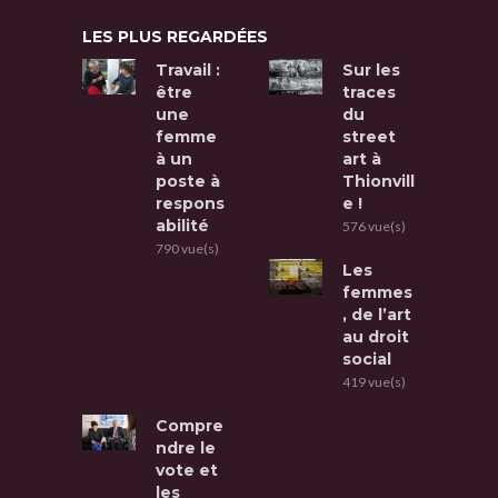
LES PLUS REGARDÉES
Travail :
Sur les
être
traces
une
du
femme
street
à un
art à
poste à
Thionvill
respons
e !
abilité
576 vue(s)
790 vue(s)
Les
femmes
, de l’art
au droit
social
419 vue(s)
Compre
ndre le
vote et
les