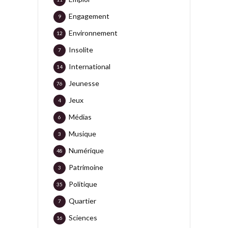
Engagement
9
Environnement
12
Insolite
7
International
14
Jeunesse
76
Jeux
4
Médias
6
Musique
3
Numérique
48
Patrimoine
3
Politique
35
Quartier
7
Sciences
16