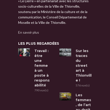
« Le Lierre » en partenariat avec les structures
socio-culturelles de la Ville de Thionville,
soutenu par le Ministère de la culture et de la
communication, le Conseil Départemental de
Moselle et la Ville de Thionville.
En savoir plus
LES PLUS REGARDÉES
Travail :
Sur les
être
traces
une
du
femme
street
à un
art à
poste à
Thionvill
respons
e !
abilité
576 vue(s)
790 vue(s)
Les
femmes
, de l’art
au droit