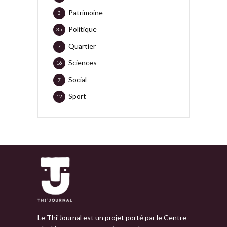
Patrimoine
3
Politique
35
Quartier
7
Sciences
16
Social
7
Sport
12
Le Thi'Journal est un projet porté par le Centre