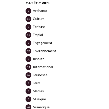
CATÉGORIES
Artisanat
3
Culture
85
Ecriture
3
Emploi
11
Engagement
9
Environnement
12
Insolite
7
International
14
Jeunesse
76
Jeux
4
Médias
6
Musique
3
Numérique
48