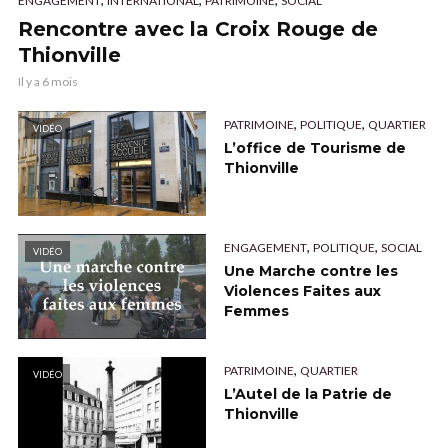
ENGAGEMENT
INTERNATIONAL
PATRIMOINE
SOCIAL
Rencontre avec la Croix Rouge de
Thionville
Il y a 6 mois
,
,
PATRIMOINE
POLITIQUE
QUARTIER
VIDÉO
L’office de Tourisme de
Thionville
,
,
ENGAGEMENT
POLITIQUE
SOCIAL
VIDÉO
Une Marche contre les
Violences Faites aux
Femmes
,
PATRIMOINE
QUARTIER
VIDÉO
L’Autel de la Patrie de
Thionville