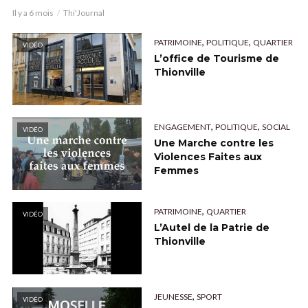
Il y a 6 mois
Thi'Journal
,
,
PATRIMOINE
POLITIQUE
QUARTIER
VIDÉO
L’office de Tourisme de
Thionville
,
,
ENGAGEMENT
POLITIQUE
SOCIAL
VIDÉO
Une Marche contre les
Violences Faites aux
Femmes
,
PATRIMOINE
QUARTIER
VIDÉO
L’Autel de la Patrie de
Thionville
,
JEUNESSE
SPORT
VIDÉO