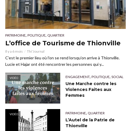
,
,
PATRIMOINE
POLITIQUE
QUARTIER
L’office de Tourisme de Thionville
Il y a 6 mois
Thi'Journal
C’est le premier lieu où l’on se rend lorsqu’on arrive à Thionville.
Lucie et Hajar ont été rencontrer les personnes qui y...
,
,
ENGAGEMENT
POLITIQUE
SOCIAL
VIDÉO
Une Marche contre les
Violences Faites aux
Femmes
,
PATRIMOINE
QUARTIER
VIDÉO
L’Autel de la Patrie de
Thionville