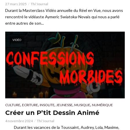
27 mars 2025
Thi'Journal
Durant la Masterclass Vidéo annuelle du Réel en Vue, nous avons
rencontré le vidéaste Aymeric Swiatoka-Novais qui nous a parlé
entre autres de son...
VIDÉO
,
,
,
,
,
CULTURE
ECRITURE
INSOLITE
JEUNESSE
MUSIQUE
NUMÉRIQUE
Créer un P’tit Dessin Animé
4 novembre 2024
Thi'Journal
Durant les vacances de la Toussaint, Audrey, Lola, Maxime,