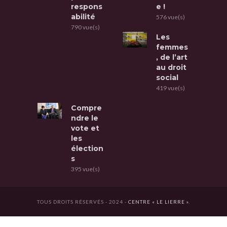
respons
e !
abilité
576 vue(s)
790 vue(s)
Les
femmes
, de l’art
au droit
social
419 vue(s)
Compre
ndre le
vote et
les
élection
s
395 vue(s)
TOUS DROITS RÉSERVÉS - 2024 -
CENTRE « LE LIERRE »
.