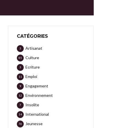
CATÉGORIES
Artisanat
3
Culture
85
Ecriture
3
Emploi
11
Engagement
9
Environnement
12
Insolite
7
International
14
Jeunesse
76