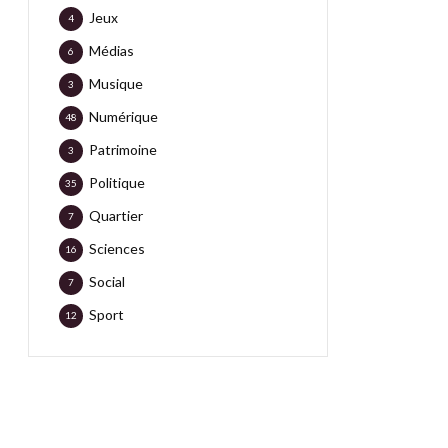
Jeux
4
Médias
6
Musique
3
Numérique
48
Patrimoine
3
Politique
35
Quartier
7
Sciences
16
Social
7
Sport
12