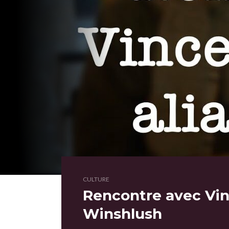
CULTURE
Rencontre avec Vin
Winshlush