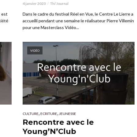
4 janvier 2023
Thi'Journal
t est
Dans le cadre du festival Réel en Vue, le Centre Le Lierre a
ciété
accueilli pendant une semaine le réalisateur Pierre Villemin
pour une Masterclass Vidéo...
VIDÉO
,
,
CULTURE
ECRITURE
JEUNESSE
Rencontre avec le
Young’N’Club