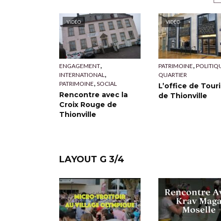
VIDÉO
VIDÉO
VIDÉO
,
,
,
ITURE
ENGAGEMENT
PATRIMOINE
POLITIQ
,
,
CULTURE
MÉDIAS
JEUX
NUMÉRIQUE
,
,
NESSE
INTERNATIONAL
QUARTIER
Rencontre avec Paul
E-Sport et REpla
,
MÉRIQUE
PATRIMOINE
SOCIAL
L’office de Tour
D-P Artiste-
au Puzzle
’tit Dessin
Rencontre avec la
de Thionville
Illustrateur
Croix Rouge de
Thionville
LAYOUT G 3/4