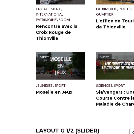
,
,
ENGAGEMENT
PATRIMOINE
POLITIQ
,
INTERNATIONAL
QUARTIER
,
PATRIMOINE
SOCIAL
L’office de Tour
Rencontre avec la
de Thionville
Croix Rouge de
Thionville
VIDÉO
VIDÉO
,
,
JEUNESSE
SPORT
SCIENCES
SPORT
Moselle en Jeux
Sla’vengers : Un
Course Contre l
Maladie de Char
LAYOUT G 1/2 (SLIDER)