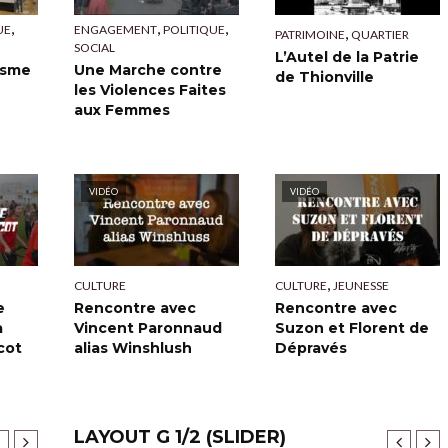
,
,
,
UE
ENGAGEMENT
POLITIQUE
,
PATRIMOINE
QUARTIER
SOCIAL
L’Autel de la Patrie
isme
Une Marche contre
de Thionville
les Violences Faites
aux Femmes
VIDÉO
VIDÉO
,
CULTURE
CULTURE
JEUNESSE
e
Rencontre avec
Rencontre avec
a
Vincent Paronnaud
Suzon et Florent de
cot
alias Winshlush
Dépravés
LAYOUT G 1/2 (SLIDER)