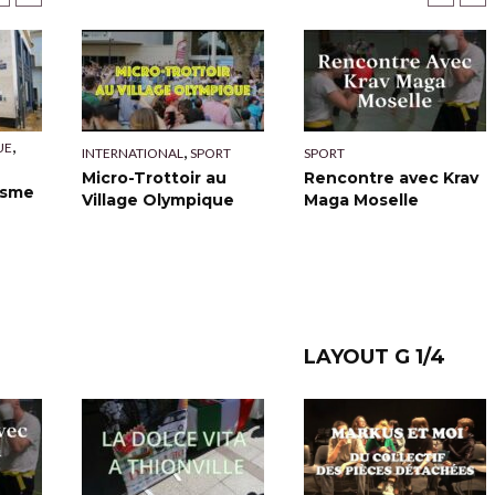
VIDÉO
VIDÉO
,
,
,
UE
ENGAGEMENT
POLITIQUE
,
,
INTERNATIONAL
SPORT
PATRIMOINE
SPORT
QUARTIER
SOCIAL
y 5
Micro-Trottoir au
L’Autel de la Patrie
Rencontre avec Krav
isme
Une Marche contre
Village Olympique
de Thionville
Maga Moselle
les Violences Faites
aux Femmes
LAYOUT G 1/4