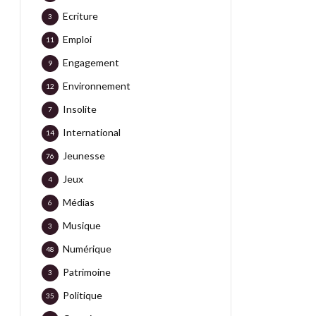
Ecriture
3
Emploi
11
Engagement
9
Environnement
12
Insolite
7
International
14
Jeunesse
76
Jeux
4
Médias
6
Musique
3
Numérique
48
Patrimoine
3
Politique
35